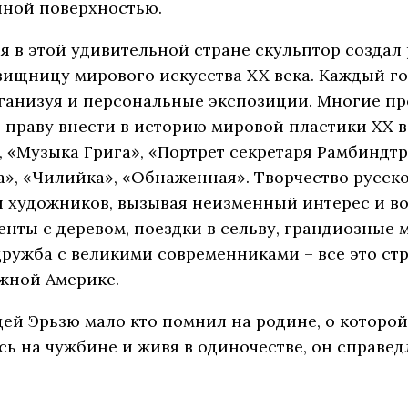
нной поверхностью.
я в этой удивительной стране скульптор создал
вищницу мирового искусства XX века. Каждый год
организуя и персональные экспозиции. Многие пр
праву внести в историю мировой пластики ХХ ве
, «Музыка Грига», «Портрет секретаря Рамбиндтр
», «Чилийка», «Обнаженная». Творчество русско
и художников, вызывая неизменный интерес и 
нты с деревом, поездки в сельву, грандиозные
ружба с великими современниками – все это с
жной Америке.
цей Эрьзю мало кто помнил на родине, о котор
сь на чужбине и живя в одиночестве, он справед