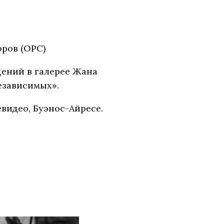
, Батуми, Баку
оров (ОРС)
дений в галерее Жана
езависимых».
тевидео, Буэнос-Айресе.