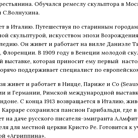
рестьянина. Обучался ремеслу скульптора в Мо
й С.Волнухина.
ает в Италию. Путешествуя по старинным города
ной скульптурой, искусством эпохи Возрождения
едию. Он живет и работает на вилле Даниэле Т
, Флоренции. В 1909 году в Венеции молодой ск
 выставке, которая приносит ему первый насто
горячо поддерживает специалист по европейском
ьзя живет и работает в Ницце, Париже и Со (Seaux
и и Германии, Римской международной выставке 
ндоне. С конца 1913 возвращается в Италию, живе
 Карраре сохранился пансион Гарибальди, где в 
ет на даче русского писателя-эмигранта А.Амфит
еля для местной церкви Кристо Ре. Готовится к 
ой «Агриппина».