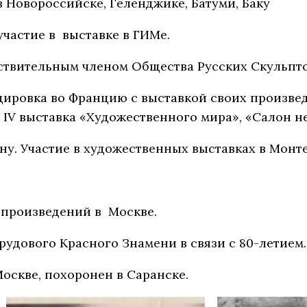
работает в Новороссийске, Геленджике
 участие в выставке в ГИМе.
ействительным членом Общества Русских Скульпт
андировка во Францию с выставкой своих произве
 IV выставка «Художественного мира», «Салон н
нтину. Участие в художественных выставках в Мон
.
а произведений в Москве.
Трудового Красного Знамени в связи с 80-летием.
 Москве, похоронен в Саранске.