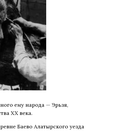
ного ему народа — Эрьзя,
тва XX века.
еревне Баево Алатырского уезда