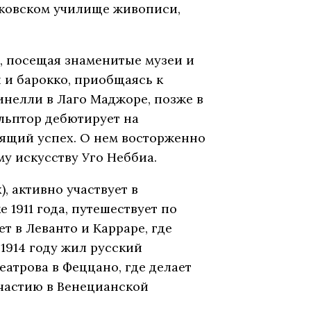
сковском училище живописи,
м, посещая знаменитые музеи и
 и барокко, приобщаясь к
инелли в Лаго Маджоре, позже в
ульптор дебютирует на
ящий успех. О нем восторженно
у искусству Уго Неббиа.
), активно участвует в
1911 года, путешествует по
т в Леванто и Карраре, где
1914 году жил русский
еатрова в Феццано, где делает
участию в Венецианской