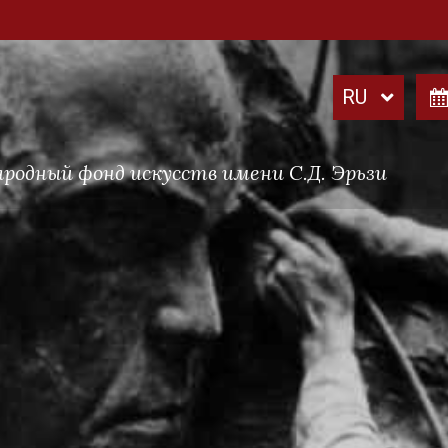
родный фонд искусств имени С.Д. Эрьзи