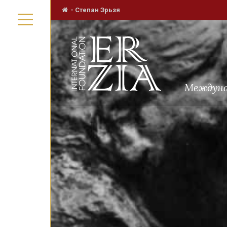
-
Степан Эрьзя
Междуна