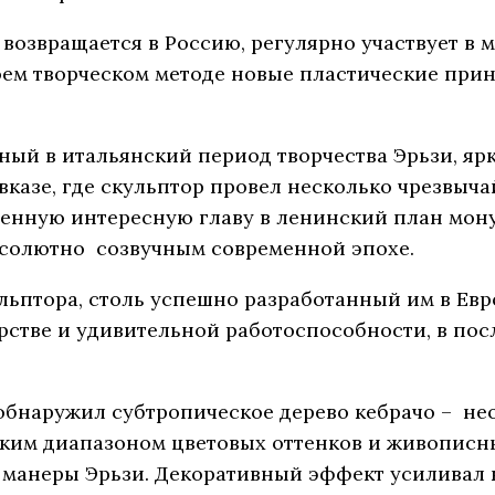
 возвращается в Россию, регулярно участвует в 
оем творческом методе новые пластические прин
ный в итальянский период творчества Эрьзи, я
авказе, где скульптор провел несколько чрезвыч
венную интересную главу в ленинский план мон
абсолютно созвучным современной эпохе.
льптора, столь успешно разработанный им в Евр
рстве и уди­вительной работоспособности, в п
обнаружил субтропическое дерево кебрачо – нео
ким диапазоном цветовых оттенков и живописн
 манеры Эрьзи. Декоративный эффект усиливал 