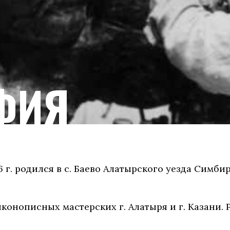
ФИЯ
876 г. родился в с. Баево Алатырского уезда Симб
 в иконописных мастерских г. Алатыря и г. Казан