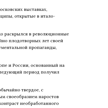
московских выставках,
ципы, открытые в итало-
рко раскрылся в революционные
айно плодотворных лет своей
ументальной пропаганды,
опе и России, основанный на
оследующий период получил
бычайно твердое, с
ым своеобразием наростов
контраст необработанного