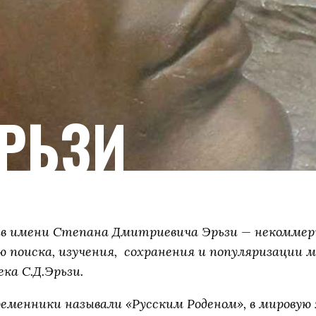
РЬЗИ
в имени Степана Дмитриевича Эрьзи — некоммер
ью поиска, изучения, сохранения и популяризации м
ка С.Д.Эрьзи.
временники называли «Русским Роденом», в мирову