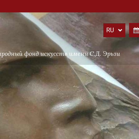
родный фонд искусств имени С.Д. Эрьзи