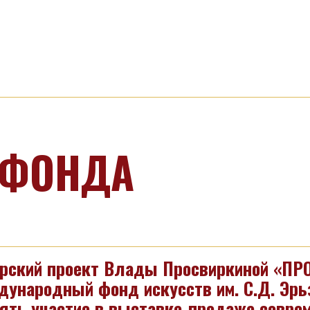
 ФОНДА
рский проект Влады Просвиркиной «ПР
ународный фонд искусств им. С.Д. Эрь
ять участие в выставке-продаже соврем