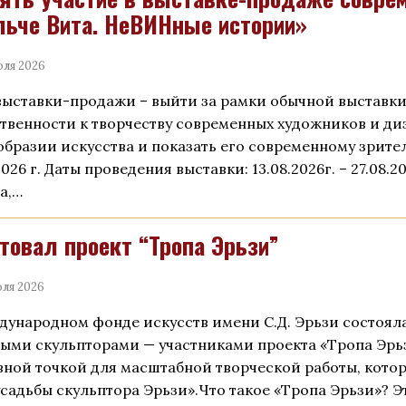
ьче Вита. НеВИНные истории»
юля 2026
выставки-продажи – выйти за рамки обычной выставк
твенности к творчеству современных художников и диз
образии искусства и показать его современному зрите
2026 г. Даты проведения выставки: 13.08.2026г. – 27.08.2
а,…
товал проект “Тропа Эрьзи”
ля 2026
дународном фонде искусств имени С.Д. Эрьзи состояла
ыми скульпторами — участниками проекта «Тропа Эрьз
вной точкой для масштабной творческой работы, котор
усадьбы скульптора Эрьзи».Что такое «Тропа Эрьзи»? 