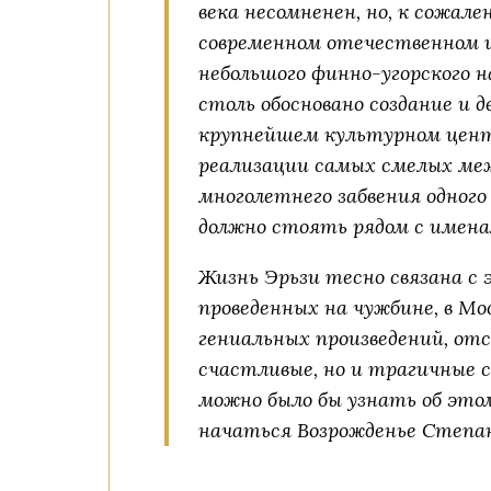
века несомненен, но, к сожал
современном отечественном 
небольшого финно-угорского 
столь обосновано создание и 
крупнейшем культурном цент
реализации самых смелых меж
многолетнего забвения одног
должно стоять рядом с именам
Жизнь Эрьзи тесно связана с э
проведенных на чужбине, в М
гениальных произведений, отс
счастливые, но и трагичные с
можно было бы узнать об это
начаться Возрожденье Степан