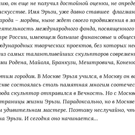
ению, он еще не получил достойной оценки, не опре
искусстве. Имя Эрьзи, уже давно ставшее флагма
народа – мордвы, ныне ждет своего продвижения в
деятельность международного фонда, посвященного 
ре России, имеющем большие финансовые и общес
дународных творческих проектов, без которых не
о из самых талантливейших скульпторов современн
и Родена, Майоля, Бранкузи, Мештровича, Коненко
тим городом. В Москве Эрьзя учился, в Москву он в
оскве состоялась столь памятная многим соотече
юда скульптор отправился в Вечность. Но с Москв
траницы жизни Эрьзи. Парадоксально, но в Москве 
м удивительном мастере. Поэтому неслучайно, чт
а Эрьзи. И сегодня оно начинается…