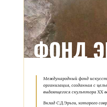
ФОНД Э
Международный фонд искусст
организация, созданная с цел
выдающегося скульптора ХХ ве
Вклад С.Д.Эрьзи, которого со