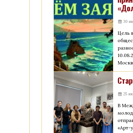
«Дол
30 и
Цель 
общес
разно
10.08.
Москв
Стар
25 ию
В Меж
молод
отпра
«Арт-