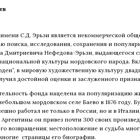
ев
имени С.Д. Эрьзи является некоммерческой общ
ью поиска, исследования, сохранения и популя
а Дмитриевича Нефедова-Эрьзи, выдающегося ск
национальной культуры мордовского народа. Вкл
ден”, в мировую художественную культуру двадц
олучил достойной оценки и заслуженного призна
тельность фонда нацелена на популяризацию жи
небольшом мордовском селе Баево в 1876 году. 
ешно работал не только в России, но и в Италии
 Аргентины он привез почти 300 своих произведе
его возвращения; местоположение и судьба мног
 многие страницы его биографии.