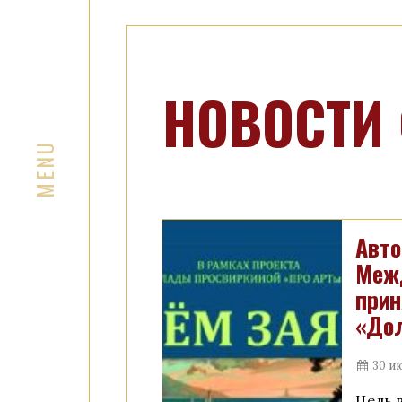
НОВОСТИ
Авто
Межд
прин
«Дол
30 и
Цель 