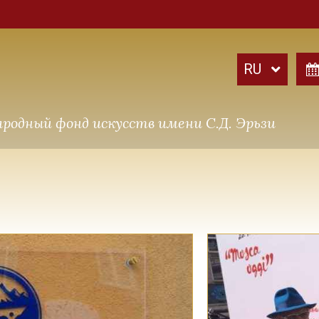
родный фонд искусств имени С.Д. Эрьзи