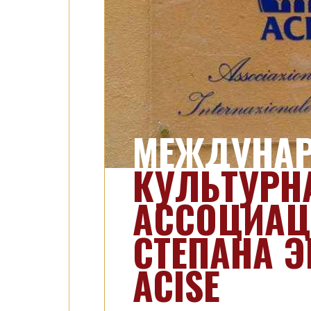
МЕЖДУНА
КУЛЬТУРН
АССОЦИАЦ
СТЕПАНА Э
ACISE