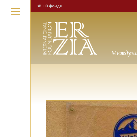
-
О фонде
Междуна