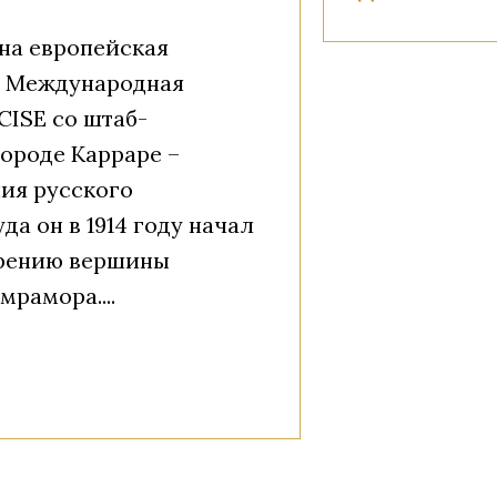
на европейская
– Международная
CISE со штаб-
городе Карраре –
ия русского
да он в 1914 году начал
орению вершины
мрамора....