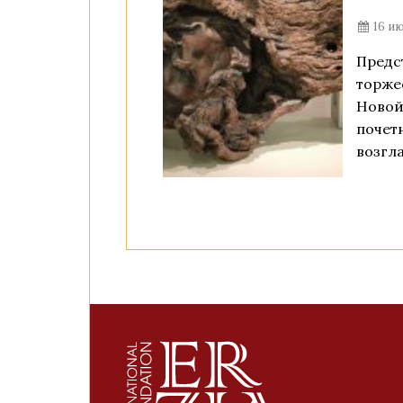
16 ию
Предс
торже
Новой
почет
возгл