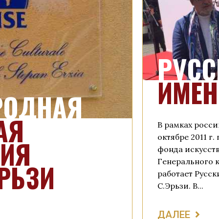
РУСС
ИМЕН
РОДНАЯ
АЯ
В рамках росси
октябре 2011 г
ИЯ
фонда искусст
Генерального к
РЬЗИ
работает Русск
С.Эрьзи. В...
ДАЛЕЕ