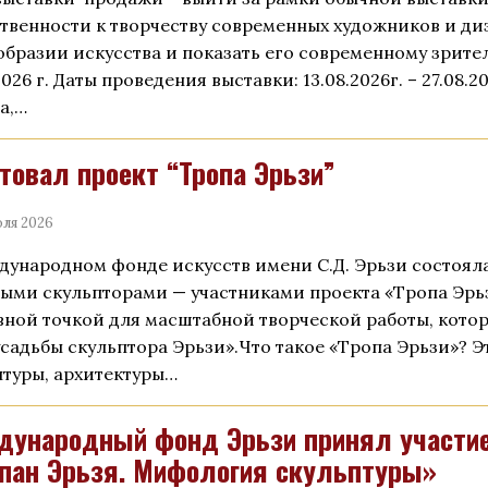
твенности к творчеству современных художников и диз
образии искусства и показать его современному зрите
2026 г. Даты проведения выставки: 13.08.2026г. – 27.08.2
а,…
товал проект “Тропа Эрьзи”
ля 2026
дународном фонде искусств имени С.Д. Эрьзи состояла
ыми скульпторами — участниками проекта «Тропа Эрьз
вной точкой для масштабной творческой работы, котор
усадьбы скульптора Эрьзи».Что такое «Тропа Эрьзи»? 
птуры, архитектуры…
ународный фонд Эрьзи принял участие
пан Эрьзя. Мифология скульптуры»