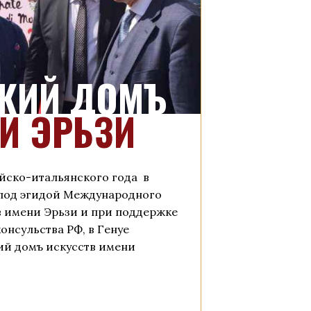
КИЙ ДОМЪ
И ЭРЬЗИ
йско-итальянского года в
. под эгидой Международного
в имени Эрьзи и при поддержке
онсульства РФ, в Генуе
ий домъ искусств имени