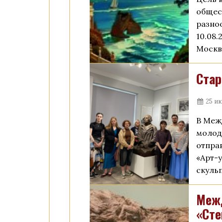
общес
разно
10.08.
Москв
Стар
25 ию
В Меж
молод
отпра
«Арт-
скуль
Межд
«Сте