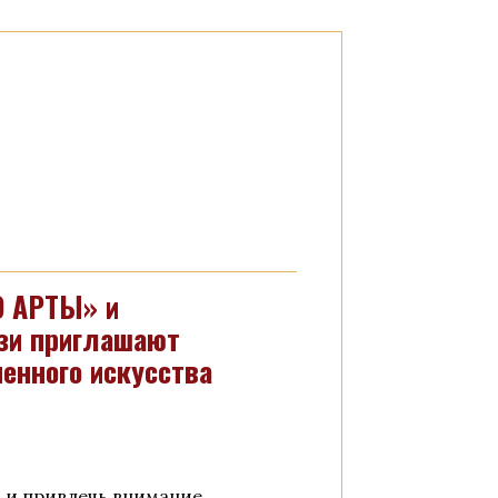
О АРТЫ» и
зи приглашают
енного искусства
и и привлечь внимание