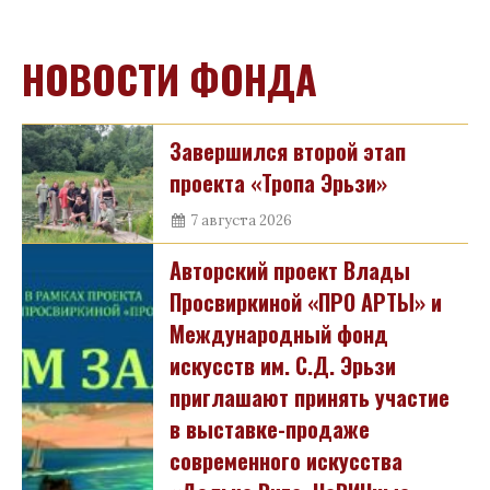
НОВОСТИ ФОНДА
Завершился второй этап
проекта «Тропа Эрьзи»
7 августа 2026
Авторский проект Влады
Просвиркиной «ПРО АРТЫ» и
Международный фонд
искусств им. С.Д. Эрьзи
приглашают принять участие
в выставке-продаже
современного искусства