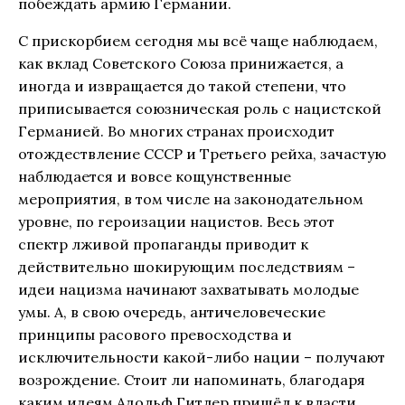
побеждать армию Германии.
С прискорбием сегодня мы всё чаще наблюдаем,
как вклад Советского Союза принижается, а
иногда и извращается до такой степени, что
приписывается союзническая роль с нацистской
Германией. Во многих странах происходит
отождествление СССР и Третьего рейха, зачастую
наблюдается и вовсе кощунственные
мероприятия, в том числе на законодательном
уровне, по героизации нацистов. Весь этот
спектр лживой пропаганды приводит к
действительно шокирующим последствиям –
идеи нацизма начинают захватывать молодые
умы. А, в свою очередь, античеловеческие
принципы расового превосходства и
исключительности какой-либо нации – получают
возрождение. Стоит ли напоминать, благодаря
каким идеям Адольф Гитлер пришёл к власти,