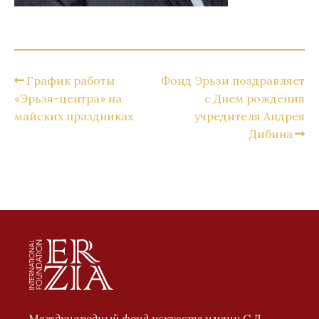
График работы
Фонд Эрьзи поздравляет
«Эрьзя-центра» на
с Днем рождения
майских праздниках
учредителя Андрея
Дибина
Международный фонд искусств имени С.Д.