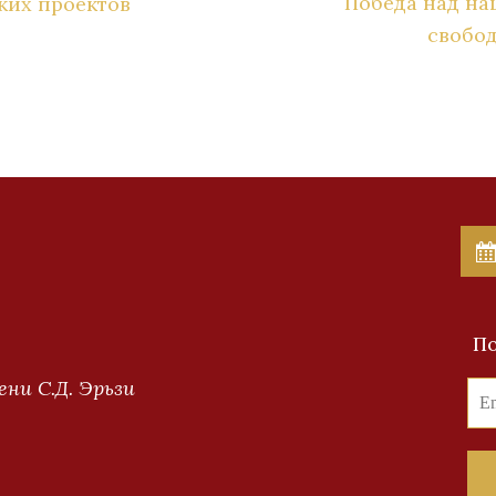
Победа над на
ких проектов
свобо
По
ни С.Д. Эрьзи