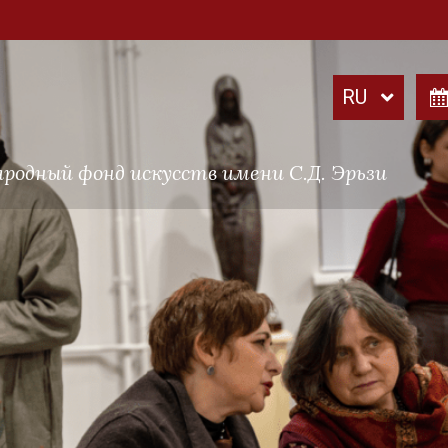
родный фонд искусств имени С.Д. Эрьзи