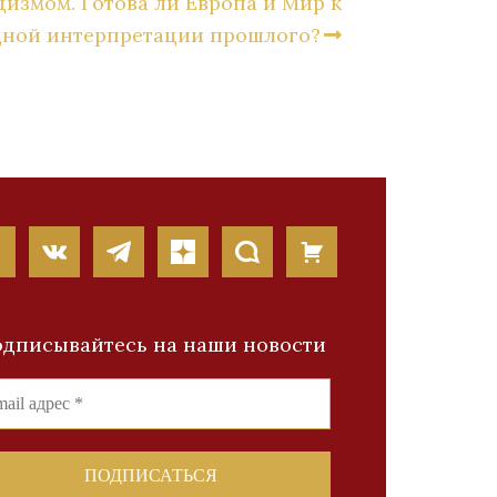
цизмом. Готова ли Европа и Мир к
дной интерпретации прошлого?
дписывайтесь на наши новости