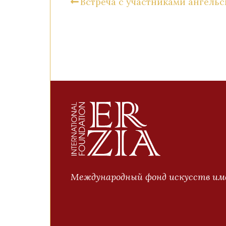
Встреча с участниками ангельс
Международный фонд искусств име