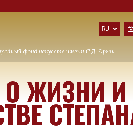
родный фонд искусств имени С.Д. Эрьзи
 О ЖИЗНИ И
ТВЕ СТЕПАН