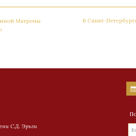
В Санкт-Петербург
енной Матроны
о
По
ни С.Д. Эрьзи