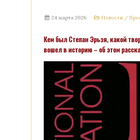
24 марта 2026
Новости
/
Пре
Кем был Степан Эрьзя, какой тво
вошел в историю – об этом расск