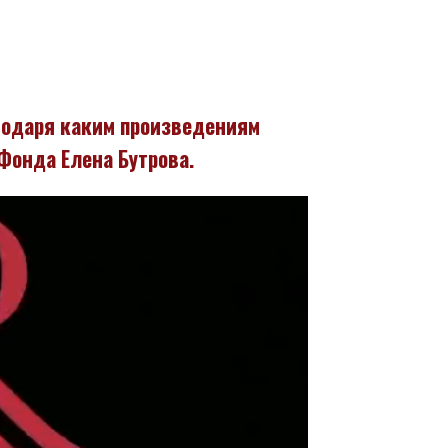
агодаря каким произведениям
Фонда Елена Бутрова.