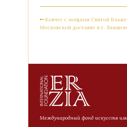
Ковчег с мощами Святой Блаж
Московской доставят в г. Лаишев
Международный фонд искусств име