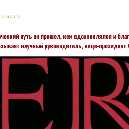
сс-центр
рческий путь он прошел, кем вдохновлялся и бл
азывает научный руководитель, вице-президент 