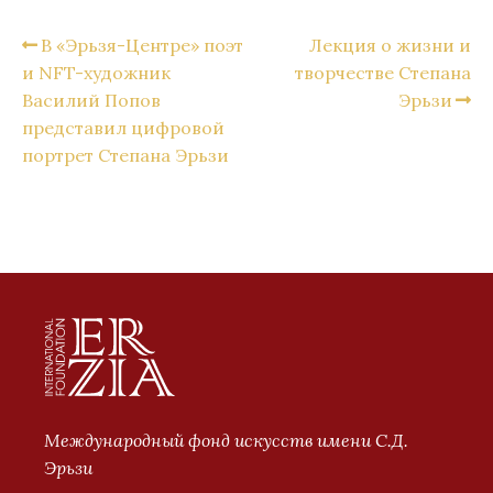
В «Эрьзя-Центре» поэт
Лекция о жизни и
и NFT-художник
творчестве Степана
Василий Попов
Эрьзи
представил цифровой
портрет Степана Эрьзи
Международный фонд искусств имени С.Д.
Эрьзи