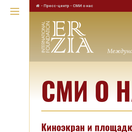
-
Пресс-центр
-
СМИ о нас
Междуна
СМИ О 
Киноэкран и площадк