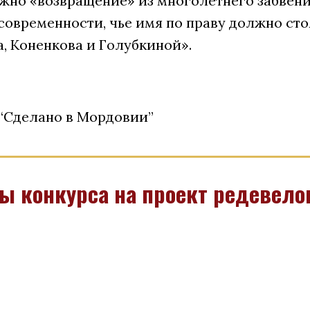
ожно «возвращение» из многолетнего забвени
овременности, чье имя по праву должно сто
, Коненкова и Голубкиной».
 “Сделано в Мордовии”
 конкурса на проект редевело