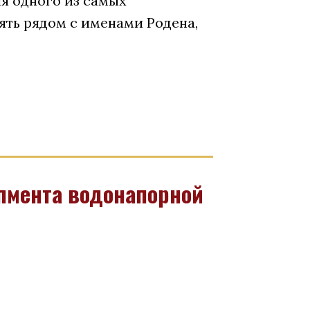
я одного из самых
ять рядом с именами Родена,
пмента водонапорной