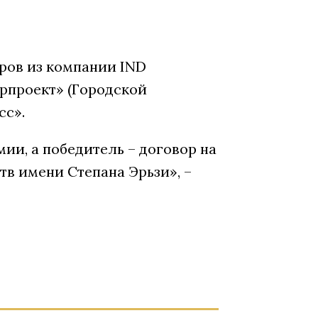
ров из компании IND
орпроект» (Городской
сс».
ии, а победитель – договор на
в имени Степана Эрьзи», –