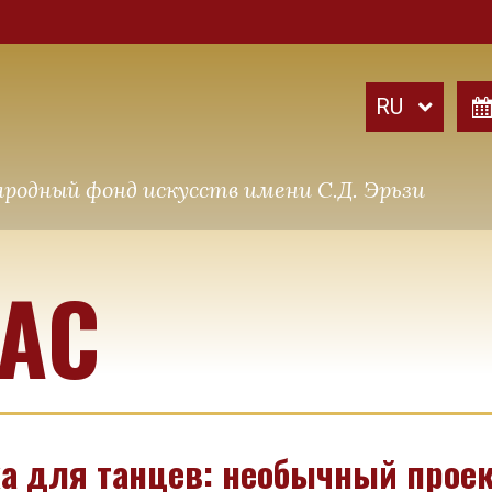
родный фонд искусств имени С.Д. Эрьзи
НАС
а для танцев: необычный проек