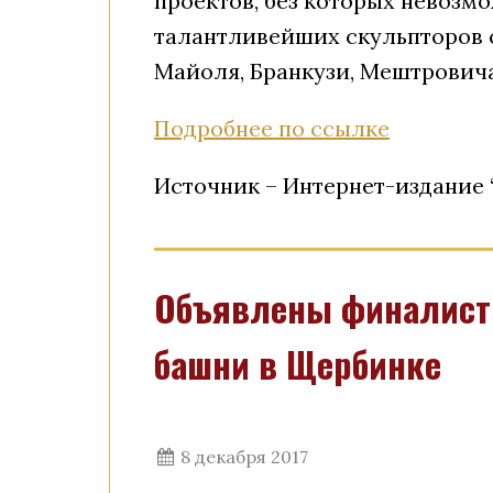
проектов, без которых невозм
талантливейших скульпторов с
Майоля, Бранкузи, Мештровича
Подробнее по ссылке
Источник – Интернет-издание
Объявлены финалисты
башни в Щербинке
8 декабря 2017