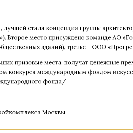
, лучшей стала концепция группы архитекто
с»). Второе место присуждено команде АО «Г
бщественных зданий), третье – ООО «Прогре
вших призовые места, получат денежные прем
ром конкурса международным фондом искусст
еждународного фонда/
тройкомплекса Москвы