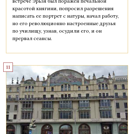
встрече Эрьзя был поражен печальной
красотой княгини, попросил разрешения
написать ее портрет с натуры, начал работу,
но его революционно настроенные друзья
по училищу, узнав, осудили его, и он
прервал сеансы.
11