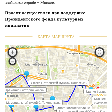
любимом городе – Москве.
Проект осуществлен при поддержке
Президентского фонда культурных
инициатив
КАРТА МАРШРУТА
Высоко-Петровский мужской монастырь
ом Сытина
й современной истории России
Здание бывшего 
Бывшее Моск
зодчества
Мемориальный музей С. Т. Коненкова
Строгановское училище
Выставочный зал МОСХа на Кузнецк