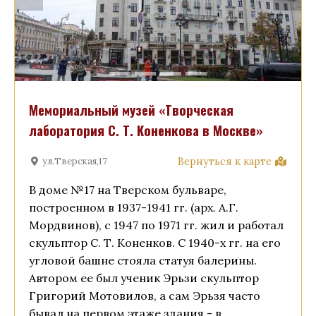
Мемориальный музей «Творческая
лаборатория С. Т. Коненкова в Москве»
Вернуться к карте
ул.Тверская,17
В доме №17 на Тверском бульваре,
построенном в 1937-1941 гг. (арх. А.Г.
Мордвинов), с 1947 по 1971 гг. жил и работал
скульптор С. Т. Коненков. С 1940-х гг. на его
угловой башне стояла статуя балерины.
Автором ее был ученик Эрьзи скульптор
Григорий Мотовилов, а сам Эрьзя часто
бывал на первом этаже здания - в