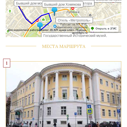
Бывший дом московского генерал-губернатора
Бывший дом Хомякова
Отель «Метрополь»
Работает на API 2ГИС
Лицензионное соглашение
Открыть в 2ГИС
Для корректной работы Raster JS API нужен ключ. Помощь:
api@2gis.ru
Государственный Исторический музей,
Кремлевский дворец
МЕСТА МАРШРУТА
1