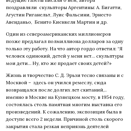
ведущие газеты писали о нем, автора
поздравляли скульпторы Аргентины: А. Бигатти,
Агустин Риганельт, Луис Фальсини, Эрнесто
Авенданьо, Бенито Киенкеля Мартин и др.
Один из североамериканских миллионеров
позже предлагал полмиллиона долларов за одну
только эту работу. На что автор гордо ответил: “Я
человек одинокий, детей у меня нет… скульптуры
мои дети… Ну, кто же продает своих детей?»
Жизнь и творчество С. Д. Эрьзи тесно связаны и с
Москвой – здесь он учился ремеслу, сюда
возвращался после долгих лет скитаний,..
именно в Москве на Кузнецком мосту, в 1954 году,
состоялась столь памятная многим выставка его
произведений. К сожалению, экспозиция была в
доступе всего 2 недели. Причиной столь скорого
закрытия стала резкая неприязнь деятелей