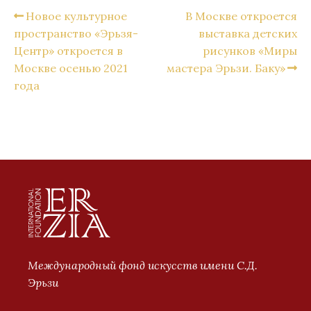
Новое культурное
В Москве откроется
пространство «Эрьзя-
выставка детских
Центр» откроется в
рисунков «Миры
Москве осенью 2021
мастера Эрьзи. Баку»
года
Международный фонд искусств имени С.Д.
Эрьзи