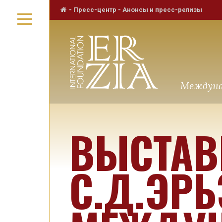
-
Пресс-центр
-
Анонсы и пресс-релизы
Междуна
ВЫСТАВ
С.Д.ЭР