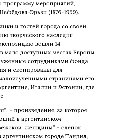
ю программу мероприятий,
ефёдова-Эрьзи (1876-1959).
нки и гостей города со своей
нию творческого наследия
В экспозицию вошли 14
в мало доступных местах Европы
аруженные сотрудниками фонда
ия и скопированы для
с малоизученными страницами его
ргентине, Италии и Эстонии, где
е.
я” – произведение, за которое
ающий в аргентинском
орвежской женщины” – слепок
 аргентинском городе Тандил,