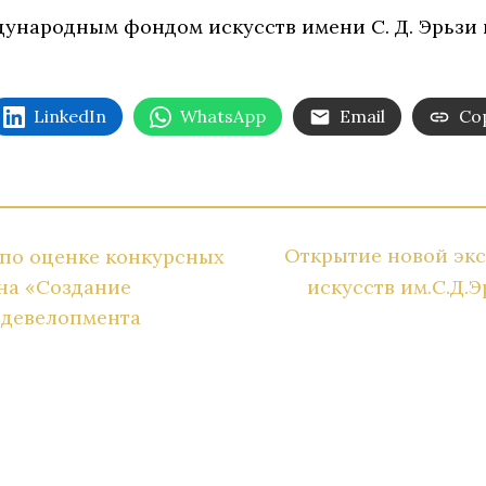
ународным фондом искусств имени С. Д. Эрьзи 
LinkedIn
WhatsApp
Email
Cop
Открытие новой эк
 по оценке конкурсных
на «Создание
искусств им.С.Д.Э
едевелопмента