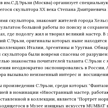
 им.С.Д.Эрьзи (Москва) организует специальну
ося скульптора ХХ века Степана Дмитриевича Н
я скульптора, знакомит жителей города Хельси
езультатом большой работы по поиску и сохране
нах, где подолгу жил и творил великий мастер. 
й С.Эрьзи, оригиналы которых ныне находятся 
 коллекциях Италии, Аргентины и Уругвая. Обн
 скульптора были вовремя спасены от разрушен
елью знакомства почитателей таланта С.Эрьзи 
ения неоднократно экспонировались в России, А
тора вызывало неизменный интерес и восхищени
 произведения С.Эрьзи, среди которых “Фантази
емией в номинации «Иностранный мастер, работ
едставленной в коллекции, является “Портрет н
ходящегося в Музее изящных искусств MUMBAT в