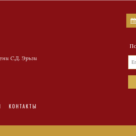
По
ни С.Д. Эрьзи
И
КОНТАКТЫ