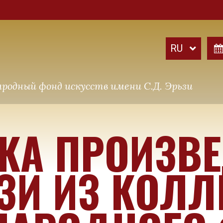
родный фонд искусств имени С.Д. Эрьзи
КА ПРОИЗВ
ЬЗИ ИЗ КОЛ