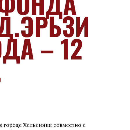
 ФОНДА
Д.ЭРЬЗИ
ОДА – 12
.
 в городе Хельсинки совместно с