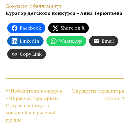
Документ с баллами тут
Куратор детского конкурса – Анна Терентьева
Facebook
Share on X
LinkedIn
WhatsApp
Email
Copy Link
Победители конкурса
Маршруты скульптора
«Миры мастера Эрьзи.
Эрьзи
Стирая границы» в
младшей возрастной
группе