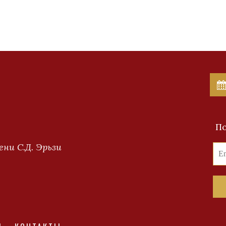
По
ни С.Д. Эрьзи