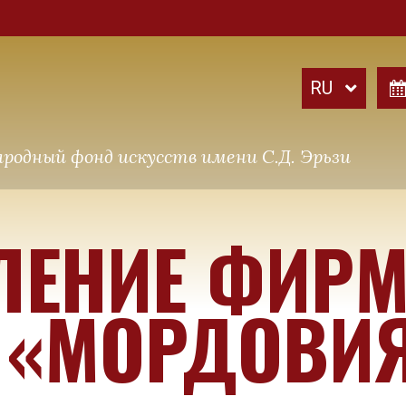
родный фонд искусств имени С.Д. Эрьзи
ЛЕНИЕ ФИР
 «МОРДОВИ