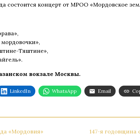
зда состоится концерт от МРОО «Мордовское зем
рава»,
 мордовочки»,
штине-Тяштине»,
айгель».
 Казанском вокзале Москвы.
LinkedIn
WhatsApp
Email
Cop
да «Мордовия»
147-я годовщина 