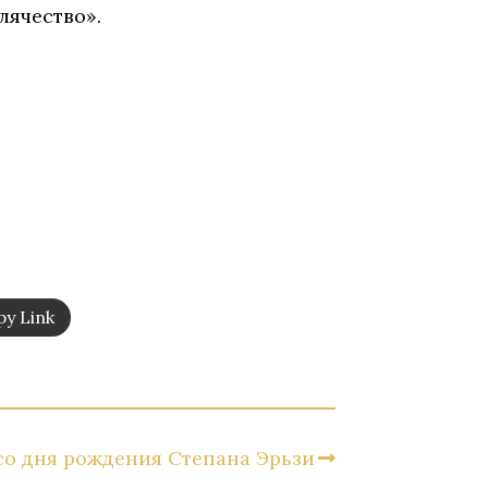
лячество».
y Link
со дня рождения Степана Эрьзи