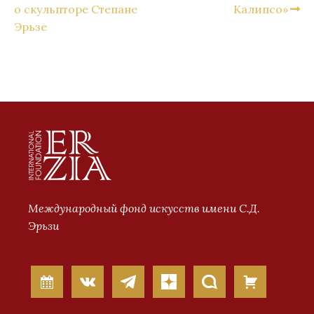
о скульпторе Степане
Калипсо»
Эрьзе
Международный фонд искусств имени С.Д.
Эрьзи