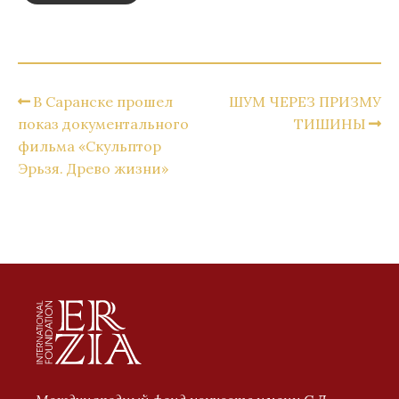
В Саранске прошел
ШУМ ЧЕРЕЗ ПРИЗМУ
показ документального
ТИШИНЫ
фильма «Скульптор
Эрьзя. Древо жизни»