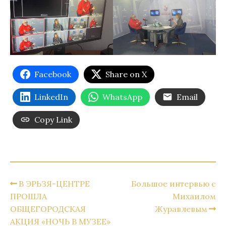
Facebook
Share on X
LinkedIn
WhatsApp
Email
Copy Link
В ЭРЬЗЯ-ЦЕНТРЕ
Большое интервью с
ПРОШЛА
Михаилом
ОБЩЕГОРОДСКАЯ
Журавлевым
АКЦИЯ «НОЧЬ В МУЗЕЕ»