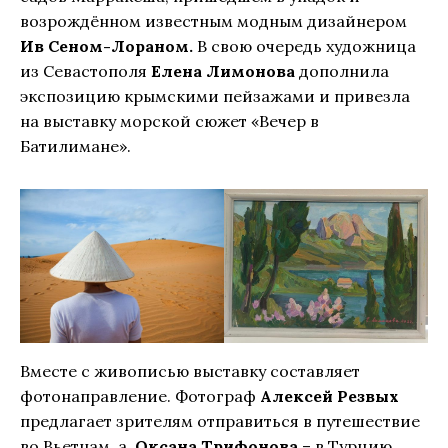
возрождённом известным модным дизайнером
Ив Сеном-Лораном.
В свою очередь художница
из
Севастополя
Елена Лимонова
дополнила
экспозицию крымскими пейзажами и привезла
на выставку морской сюжет «Вечер в
Батилимане».
Вместе с живописью выставку составляет
фотонаправление. Фотограф
Алексей Резвых
предлагает зрителям отправиться в путешествие
во Вьетнам, а
Оксана Трифонова
– в Турцию.