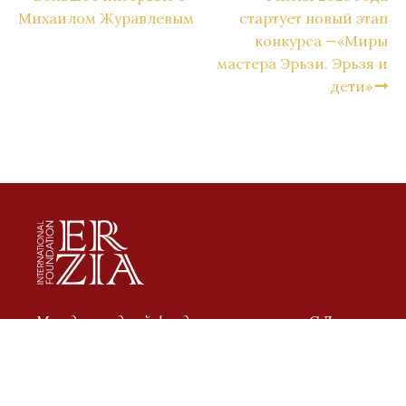
Михаилом Журавлевым
стартует новый этап
конкурса —«Миры
мастера Эрьзи. Эрьзя и
дети»
Международный фонд искусств имени С.Д.
Эрьзи