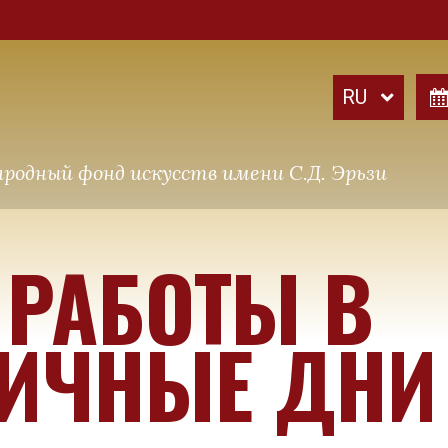
родный фонд искусств имени С.Д. Эрьзи
 РАБОТЫ В
ИЧНЫЕ ДНИ 