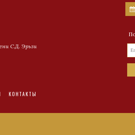
По
ни С.Д. Эрьзи
И
КОНТАКТЫ