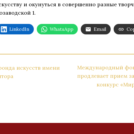
кусству и окунуться в совершенно разные творч
озаводской 1.
LinkedIn
WhatsApp
Email
Cop
Международный фон
онда искусств имени
продлевает прием з
птора
конкурс «Мир