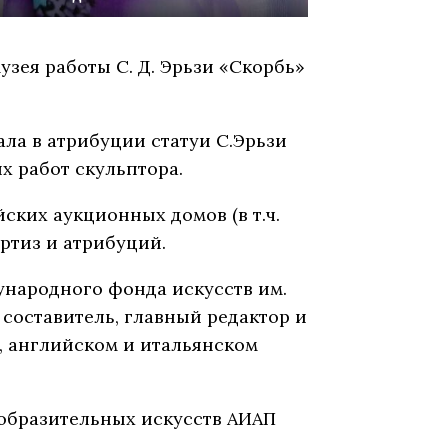
узея работы С. Д. Эрьзи «Скорбь»
вала в атрибуции статуи С.Эрьзи
х работ скульптора.
ских аукционных домов (в т.ч.
ертиз и атрибуций.
ународного фонда искусств им.
, составитель, главный редактор и
м, английском и итальянском
зобразительных искусств АИАП