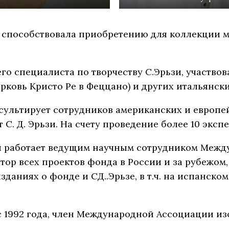
зи способствовала приобретению для коллекции м
щего специалиста по творчеству С.Эрьзи, участво
рковь Кристо Ре в Феццано) и других итальянски
сультирует сотрудников американских и европей
 С. Д. Эрьзи. На счету проведение более 10 эксп
мя работает ведущим научным сотрудником Межд
ратор всех проектов фонда в России и за рубежом
зданиях о фонде и СД..Эрьзе, в т.ч. на испанско
 1992 года, член Международной Ассоциации и
КО.