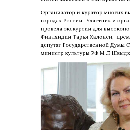
Организатор и куратор многих вы
городах России. Участник и орг
провела экскурсии для высокопос
Финляндии Тарья Халонен, прем
депутат Государственной Думы С.
министр культуры РФ М .Е Швыдко