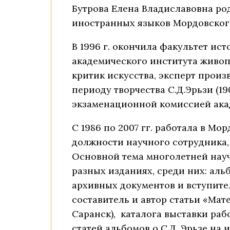
Бутрова Елена Владиславовна роди
иностранных языков Мордовского 
В 1996 г. окончила факультет ис
академического института живопи
критик искусства, эксперт произ
периоду творчества С.Д.Эрьзи (1
экзаменационной комиссией ака
С 1986 по 2007 гг. работала в Мо
должности научного сотрудника, 
Основной тема многолетней научн
разных изданиях, среди них: альб
архивных документов и вступител
составитель и автор статьи «Ма
Саранск), каталога выставки раб
статей альбомов о С.Д. Эрьзе на и