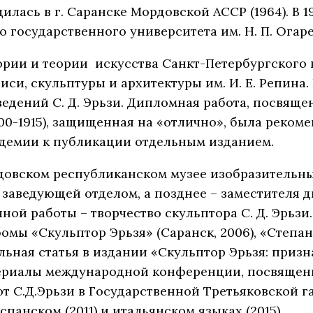
лась в г. Саранске Мордовской АССР (1964). В 1
государственного университета им. Н. П. Огаре
тории и теории искусства Санкт-Петербургского
си, скульптуры и архитектуры им. И. Е. Репина.
ведений С. Д. Эрьзи. Дипломная работа, посвящ
900-1915), защищенная на «отлично», была реко
демии к публикации отдельным изданием.
рдовском республиканском музее изобразительных
заведующей отделом, а позднее – заместителя д
ой работы – творчество скульптора С. Д. Эрьзи
омы «Скульптор Эрьзя» (Саранск, 2006), «Степан 
ьная статья в издании «Скульптор Эрьзя: призна
териалы международной конференции, посвященно
от С.Д.Эрьзи в Государственной Третьяковской г
спанском (2011) и итальянском языках (2015) .