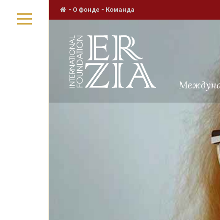
-
О фонде
-
Команда
Междуна