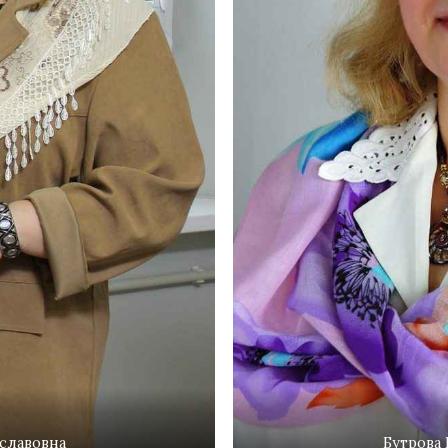
славовна
Бутрова