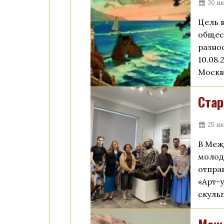
30 и
Цель 
общес
разно
10.08.
Москв
Стар
25 ию
В Меж
молод
отпра
«Арт-
скуль