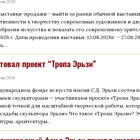
юля 2026
выставки-продажи – выйти за рамки обычной выставк
твенности к творчеству современных художников и диз
образии искусства и показать его современному зрите
2026 г. Даты проведения выставки: 13.08.2026г. – 27.08.2
а,…
товал проект “Тропа Эрьзи”
ля 2026
дународном фонде искусств имени С.Д. Эрьзи состояла
ыми скульпторами — участниками проекта «Тропа Эрьз
вной точкой для масштабной творческой работы, котор
усадьбы скульптора Эрьзи».Что такое «Тропа Эрьзи»? 
птуры, архитектуры…