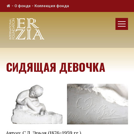
-
О фонде
-
Коллекция фонда
СИДЯЩАЯ ДЕВОЧКА
Автор: С.Д. Эрьзя (1876–1959 гг.).