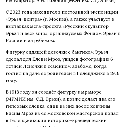
Реставратор: А.Н. Толокин (МФИ им. С.Д. Эрьзи).
С 2023 года находится в постоянной экспозиции
«Эрьзя-центра» (г. Москва), а также участвует в
выставках мега-проекта «Русский скульптор
Эрьзя и весь мир», организуемых Фондом Эрьзи в
России и за рубежом.
Фигурку сидящей девочки с бантиком Эрьзя
сделал для Елены Мроз, увидев фотографию 6-
летней Леночки в семейном альбоме, когда
гостил на даче её родителей в Геленджике в 1916
году.
В 1918 году он создаёт фигурку в мраморе
(МРМИИ им. С.Д. Эрьзи), а позже делает два его
гипсовых слепка, один из них после кончины
Елены Мроз из её московской мастерской попал
в Геленджикский историко-краеведческий