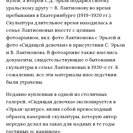
музей, а второй С.Д. Эрьзя подарил своему
уральскому другу — В. Лактионову во время
пребывания в Екатеринбурге (1919–1920 гг.).
Скульптура длительное время находилась в
семье Лактионовых вместе с ценным
фотоархивом, вкл. фото Лактионова с Эрьзей и
фото «Сидящей девочки» в присутствии С. Эрьзи
и В. Лактионова. В фотоархиве также имелись
документы, свидетельствующие о бытовании
скульптуры в семье Лактионовых в 1930-е гг. К
сожалению, все эти материалы впоследствии
были утрачены.
Недавно купленная в одной из столичных
галерей, «Сидящая девочка» экспонируется в
«Эрьзя-центре», являя собой превосходный
образец камерной скульптуры, которую автор
нередко делал на заказ для модных в те годы
гостиных «с камином».