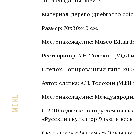
Дата создания: 1938 г.
Материал: дерево (quebracho colo
Размер: 70х30х40 см.
Местонахождение: Museo Eduardo S
Реставратор: А.Н. Толокин (МФИ им
Слепок. Тонированный гипс. 2009
Автор слепка: А.Н. Толокин (МФИ и
Местонахождение: Международный 
С 2010 года экспонируется на вы
«Русский скульптор Эрьзя и весь
Скульптуру «Раздумье» Эрьзя соз