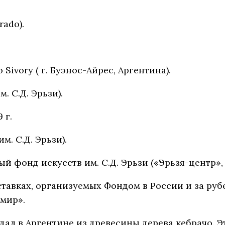
rado).
ivory ( г. Буэнос-Айрес, Аргентина).
. С.Д. Эрьзи).
 г.
м. С.Д. Эрьзи).
фонд искусств им. С.Д. Эрьзи («Эрьзя-центр», г
ставках, организуемых Фондом в России и за руб
 мир».
дал в Аргентине из древесины дерева кебрачо. Э