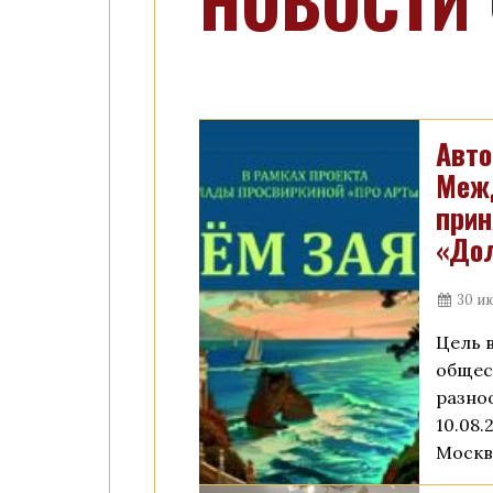
НОВОСТИ
Авто
Межд
прин
«Дол
30 и
Цель 
общес
разно
10.08.
Москв