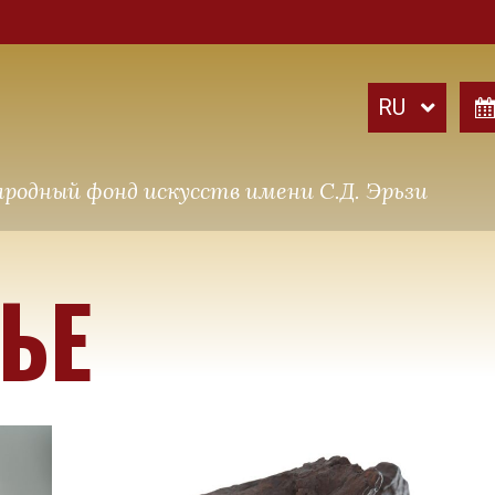
родный фонд искусств имени С.Д. Эрьзи
ЬЕ