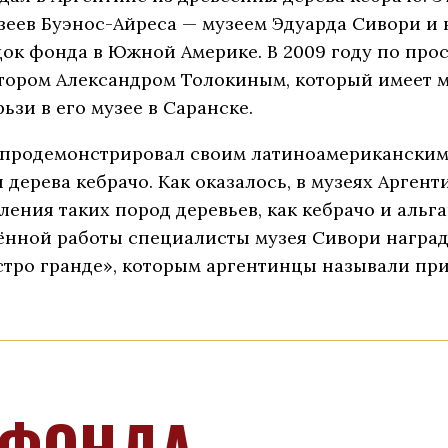
зеев Буэнос-Айреса — музеем Эдуарда Сивори и 
ок фонда в Южной Америке. В 2009 году по прос
атором Александром Толокиным, который имеет 
зи в его музее в Саранске.
а продемонстрировал своим латиноамерикански
дерева кебрачо. Как оказалось, в музеях Арген
ния таких пород деревьев, как кебрачо и альгар
едённой работы специалисты музея Сивори награ
тро гранде», которым аргентинцы называли при