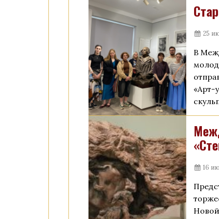
Стар
25 ию
В Меж
молод
отпра
«Арт-
скуль
Межд
«Сте
16 ию
Предс
торже
Новой