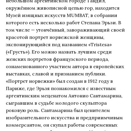
небольшом аргентинском городе Тандил,
окружённом живописной цепью гор, находится
Музей изящных искусств MUMBAT, в собрании
которого есть несколько работ Степана Эрьзи. В
том числе — утончённый, завораживающий своей
красотой портрет норвежской женщины,
экспонирующийся под названием «Tristesa»
(«Грусть»). Его можно назвать лучшим среди
женских портретов французского периода,
ознаменованного участием автора в европейских
выставках, славой и признанием публики.
«Портрет норвежки» был создан в 1912 году в
Париже, где Эрьзя познакомился с известным
аргентинским меценатом Антонио Сантамарина,
сыгравшим в судьбе молодого скульптора
роковую роль. Сантамарина был ценителем
изобразительного искусства и предприимчивым
коммерсантом, он скупал работы современных