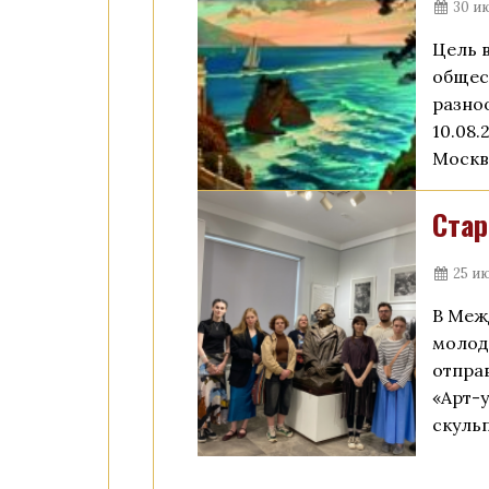
30 и
Цель 
общес
разно
10.08.
Москв
Стар
25 ию
В Меж
молод
отпра
«Арт-
скуль