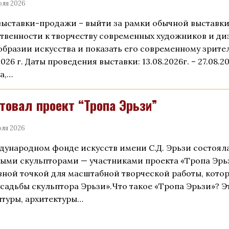
юля 2026
выставки-продажи – выйти за рамки обычной выставк
твенности к творчеству современных художников и диз
образии искусства и показать его современному зрите
2026 г. Даты проведения выставки: 13.08.2026г. – 27.08.2
а,…
товал проект “Тропа Эрьзи”
ля 2026
дународном фонде искусств имени С.Д. Эрьзи состояла
ыми скульпторами — участниками проекта «Тропа Эрьз
вной точкой для масштабной творческой работы, котор
усадьбы скульптора Эрьзи».Что такое «Тропа Эрьзи»? 
птуры, архитектуры…