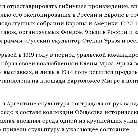
ил отреставрировать гибнущее произведение, вп
елью его экспонирования в России и Европе в с
алодоступных собраний Европы и Америки. С 2011
тавок, организуемых Фондом Эрьзи в России и з
раммы «Русский скульптор Степан Эрьзя и весь
рьзей в 1919 году в период уральской командир
е образ своей возлюбленной Елены Мроз. Эрьзя в
 выставках, и лишь в 1944 году решился продат
установлена на площади Бартоломео Митре в цен
в Аргентине скульптура пострадала от рук ванд
Боедо в составе коллекции Общества историческ
сивная внешняя среда одной из крупнейших улиц
 привели скульптуру в ужасающее состояние.