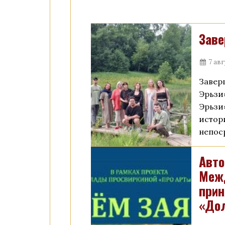
Заве
7 авг
Завер
Эрьзи
Эрьзи
истор
непос
Авто
Межд
прин
«Дол