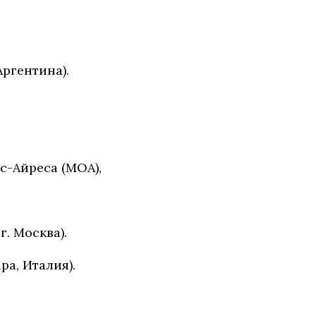
Аргентина).
с-Айреса (МОА),
. Москва).
ра, Италия).