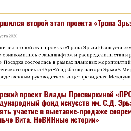
ршился второй этап проекта «Тропа Эрь
уста 2026
шился второй этап проекта «Тропа Эрьзи» 6 августа ск
» ознакомились с ландшафтом и распределили этапы р
». Поездка состоялась в рамках плановых мероприятий
ического проекта «Арт-Усадьба скульптора Эрьзи». М
редственным руководством вице-президента Междун
рский проект Влады Просвиркиной «ПР
ународный фонд искусств им. С.Д. Эрь
ять участие в выставке-продаже соврем
ьче Вита. НеВИНные истории»