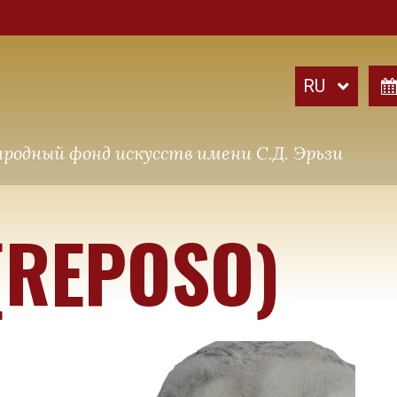
родный фонд искусств имени С.Д. Эрьзи
(REPOSO)