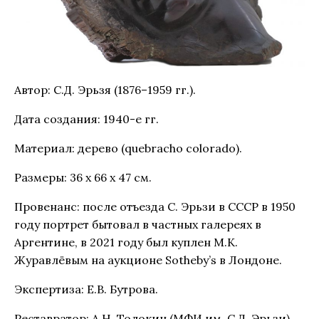
Автор: С.Д. Эрьзя (1876–1959 гг.).
Дата создания: 1940-е гг.
Материал: дерево (quebracho colorado).
Размеры: 36 х 66 х 47 см.
Провенанс: после отъезда С. Эрьзи в СССР в 1950
году портрет бытовал в частных галереях в
Аргентине, в 2021 году был куплен М.К.
Журавлёвым на аукционе Sotheby’s в Лондоне.
Экспертиза: Е.В. Бутрова.
Реставратор: А.Н. Толокин (МФИ им. С.Д. Эрьзи).