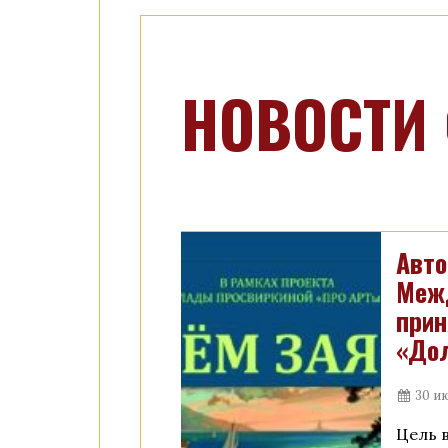
НОВОСТИ
Авто
Межд
прин
«Дол
30 и
Цель 