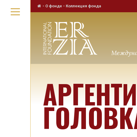
-
О фонде
-
Коллекция фонда
Междуна
АРГЕНТ
ГОЛОВК