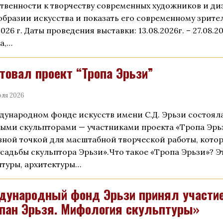
твенности к творчеству современных художников и диз
образии искусства и показать его современному зрите
2026 г. Даты проведения выставки: 13.08.2026г. – 27.08.2
а,…
товал проект “Тропа Эрьзи”
ля 2026
дународном фонде искусств имени С.Д. Эрьзи состояла
ыми скульпторами — участниками проекта «Тропа Эрьз
вной точкой для масштабной творческой работы, котор
усадьбы скульптора Эрьзи».Что такое «Тропа Эрьзи»? 
птуры, архитектуры…
ународный фонд Эрьзи принял участие
пан Эрьзя. Мифология скульптуры»