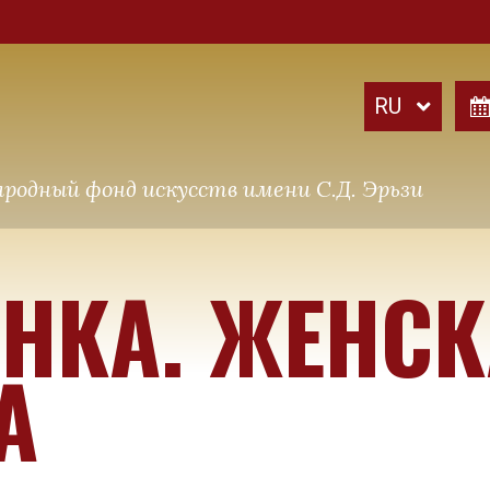
родный фонд искусств имени С.Д. Эрьзи
ИНКА. ЖЕНС
А