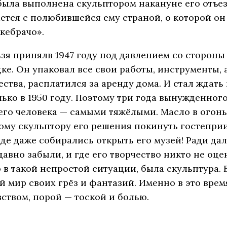
ыла выполнена скульптором накануне его отъезд
ется с полюбившейся ему страной, о которой он 
кебрачо».
зя принялв 1947 году под давлением со стороны
дке. Он упаковал все свои работы, инструменты,
ства, расплатился за аренду дома. И стал ждать
олько в 1950 году. Поэтому три года вынужденно
его человека — самыми тяжёлыми. Масло в огонь 
ому скульптору его решения покинуть гостепри
де даже собирались открыть его музей! Ради да
давно забыли, и где его творчество никто не оцен
 в такой непростой ситуации, была скульптура. 
 мир своих грёз и фантазий. Именно в это врем
ством, порой — тоской и болью.