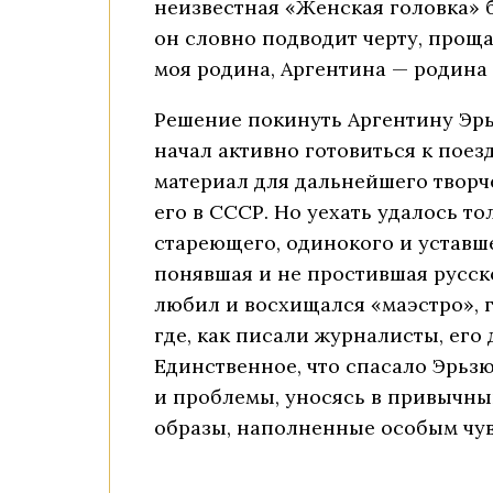
неизвестная «Женская головка» б
он словно подводит черту, проща
моя родина, Аргентина — родина 
Решение покинуть Аргентину Эрь
начал активно готовиться к поез
материал для дальнейшего творче
его в СССР. Но уехать удалось т
стареющего, одинокого и уставш
понявшая и не простившая русск
любил и восхищался «маэстро», г
где, как писали журналисты, его 
Единственное, что спасало Эрьзю
и проблемы, уносясь в привычный
образы, наполненные особым чув