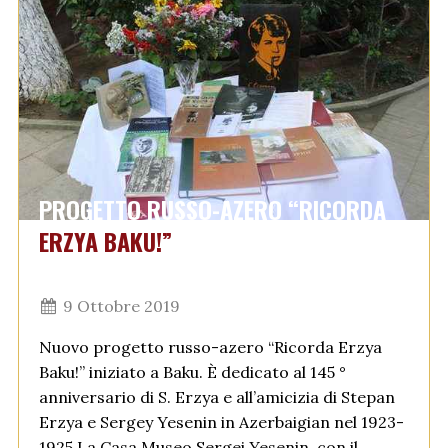
PROGETTO RUSSO-AZERO “RICORDA
ERZYA BAKU!”
9 Ottobre 2019
Nuovo progetto russo-azero “Ricorda Erzya
Baku!” iniziato a Baku. È dedicato al 145 °
anniversario di S. Erzya e all’amicizia di Stepan
Erzya e Sergey Yesenin in Azerbaigian nel 1923-
1925 La Casa Museo Sergei Yesenin, con il