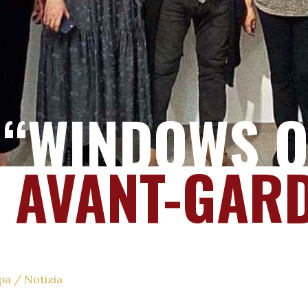
“WINDOWS O
 AVANT-GAR
pa
/
Notizia