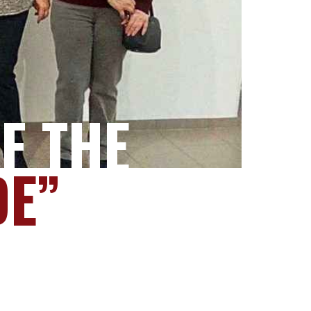
F THE
DE”