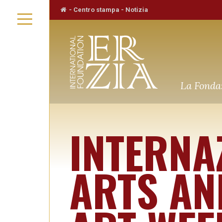
-
Centro stampa
-
Notizia
La Fondaz
INTERNA
ARTS AN