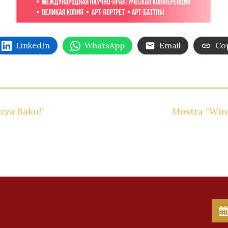
LinkedIn
WhatsApp
Email
Cop
zya Baku!”
Mostra “Win