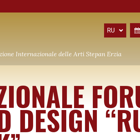
ione Internazionale delle Arti Stepan Erzia
ZIONALE FOR
D DESIGN “R