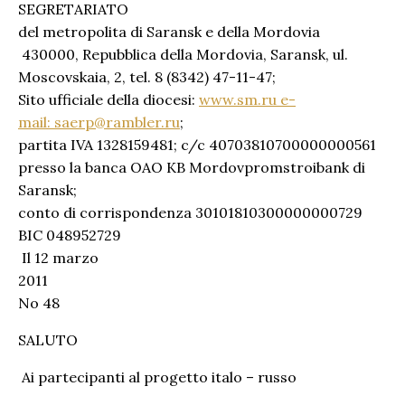
SEGRETARIATO
del metropolita di Saransk e della Mordovia
430000, Repubblica della Mordovia, Saransk, ul.
Moscovskaia, 2, tel. 8 (8342) 47-11-47;
Sito ufficiale della diocesi:
www.sm.ru e-
mail:
saerp@rambler.ru
;
partita IVA 1328159481; c/c 40703810700000000561
presso la banca OAO KB Mordovpromstroibank di
Saransk;
conto di corrispondenza 30101810300000000729
BIC 048952729
Il 12 marzo
201
No 48
SALUTO
Ai partecipanti al progetto italo – russo