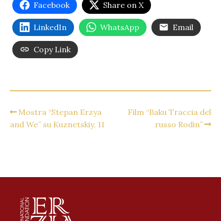
Facebook
Share on X
LinkedIn
WhatsApp
Email
Copy Link
Mostra “Stepan Erzya
Film “Baku Traccia del
and We” su Kuznetskiy, 11
russo Rodin”