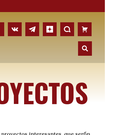
OYECTOS
 proyectos interesantes, que serбn