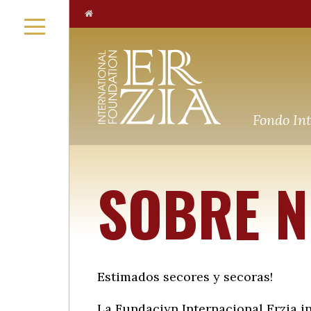
Fondo Int
SOBRE N
Estimados seсores y seсoras!
La Fundaciуn Internacional Erzia i