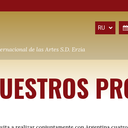
ernacional de las Artes S.D. Erzia
UESTROS PR
nvita a realizar conjuntamente con Argentina cuatro