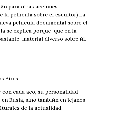
iйn para otras acciones
e la pelнcula sobre el escultor) La
nueva pelнcula documental sobre el
ula se explica porque que en la
bastante material diverso sobre йl.
s Aires
e con cada aсo, su personalidad
o en Rusia, sino tambiйn en lejanos
turales de la actualidad.