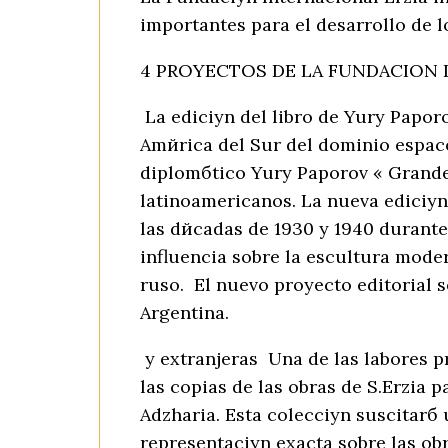
importantes para el desarrollo de l
4 PROYECTOS DE LA FUNDACION
La ediciуn del libro de Yury Paporo
Amйrica del Sur del dominio espaсo
diplomбtico Yury Paporov « Grande 
latinoamericanos. La nueva ediciуn
las dйcadas de 1930 y 1940 durante 
influencia sobre la escultura moder
ruso. El nuevo proyecto editorial s
Argentina.
y extranjeras Una de las labores pr
las copias de las obras de S.Erzia p
Adzharia. Esta colecciуn suscitarб 
representaciуn exacta sobre las ob