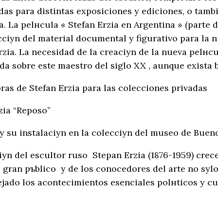
das para distintas exposiciones y ediciones, o tamb
. La pelнcula « Stefan Erzia en Argentina » (parte d
ciуn del material documental y figurativo para la 
rzia. La necesidad de la creaciуn de la nueva pelнc
da sobre este maestro del siglo XX , aunque exista 
bras de Stefan Erzia para las colecciones privadas
zia “Reposo”
 su instalaciуn en la colecciуn del museo de Bueno
уn del escultor ruso Stepan Erzia (1876-1959) crec
l gran pъblico y de los conocedores del arte no sуl
ejado los acontecimientos esenciales polнticos y cul