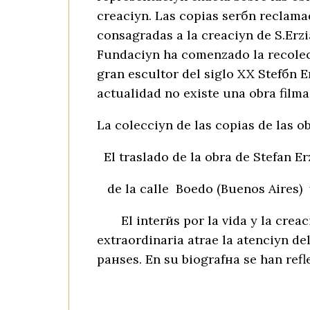
creaciуn. Las copias serбn reclama
consagradas a la creaciуn de S.Erzia
Fundaciуn ha comenzado la recolec
gran escultor del siglo XX Stefбn E
actualidad no existe una obra filma
La colecciуn de las copias de las o
El traslado de la obra de Stefan Er
de la calle Boedo (Buenos Aires) y
El interйs por la vida y la creaci
extraordinaria atrae la atenciуn de
paнses. En su biografнa se han refl