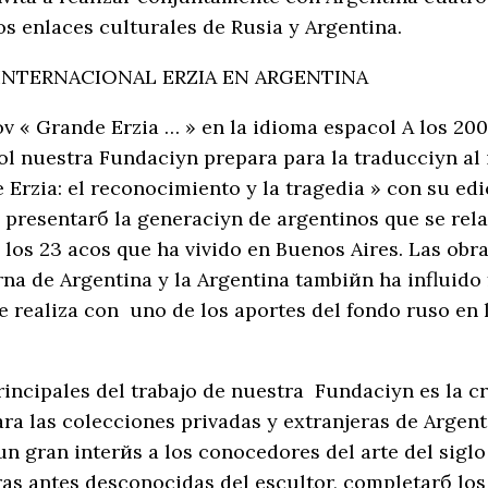
os enlaces culturales de Rusia y Argentina.
 INTERNACIONAL ERZIA EN ARGENTINA
v « Grande Erzia … » en la idioma espaсol A los 200
l nuestra Fundaciуn prepara para la traducciуn al 
Erzia: el reconocimiento y la tragedia » con su edi
 presentarб la generaciуn de argentinos que se rel
los 23 aсos que ha vivido en Buenos Aires. Las obra
na de Argentina y la Argentina tambiйn ha influido 
e realiza con uno de los aportes del fondo ruso en 
incipales del trabajo de nuestra Fundaciуn es la cr
ara las colecciones privadas y extranjeras de Argenti
un gran interйs a los conocedores del arte del sigl
ras antes desconocidas del escultor, completarб los